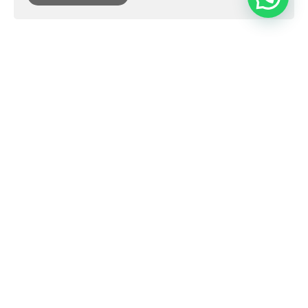
01 de abril de 2024
O Futuro é Flexível: Como o KNIT Está
Moldando Novas Tendências no Design